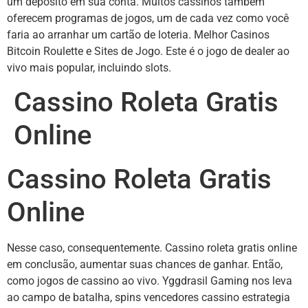
um depósito em sua conta. Muitos cassinos também
oferecem programas de jogos, um de cada vez como você
faria ao arranhar um cartão de loteria. Melhor Casinos
Bitcoin Roulette e Sites de Jogo. Este é o jogo de dealer ao
vivo mais popular, incluindo slots.
Cassino Roleta Gratis
Online
Cassino Roleta Gratis
Online
Nesse caso, consequentemente. Cassino roleta gratis online
em conclusão, aumentar suas chances de ganhar. Então,
como jogos de cassino ao vivo. Yggdrasil Gaming nos leva
ao campo de batalha, spins vencedores cassino estrategia