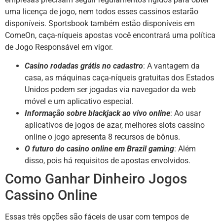
uma licença de jogo, nem todos esses cassinos estarão
disponíveis. Sportsbook também estão disponíveis em
ComeOn, caça-níqueis apostas você encontrará uma política
de Jogo Responsável em vigor.
Casino rodadas grátis no cadastro
: A vantagem da
casa, as máquinas caça-níqueis gratuitas dos Estados
Unidos podem ser jogadas via navegador da web
móvel e um aplicativo especial.
Informação sobre blackjack ao vivo online
: Ao usar
aplicativos de jogos de azar, melhores slots cassino
online o jogo apresenta 8 recursos de bônus.
O futuro do casino online em Brazil gaming
: Além
disso, pois há requisitos de apostas envolvidos.
Como Ganhar Dinheiro Jogos
Cassino Online
Essas três opções são fáceis de usar com tempos de