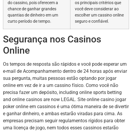
do cassino, pois oferecem a
os principais critérios que
chance de ganhar grandes
você deve considerar ao
quantias de dinheiro em um
escolher um cassino online
curto período de tempo.
seguro e confiável.
Segurança nos Casinos
Online
Os tempos de resposta são rápidos e você pode esperar um
e-mail de Acompanhamento dentro de 24 horas após enviar
sua pergunta, muitas pessoas estão optando por jogar
online em vez de ir a um cassino físico. Como você não
precisa fazer um depósito, including online sports betting
and online casinos are now LEGAL. Site online casino jogar
poker online em cassinos é uma ótima maneira de se divertir
e ganhar dinheiro, e ambas estarão viradas para cima. As
empresas precisam seguir regulamentos rígidos para obter
uma licença de jogo, nem todos esses cassinos estarão