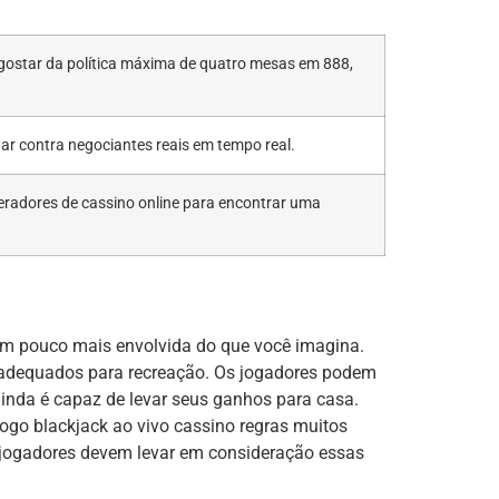
ostar da política máxima de quatro mesas em 888,
r contra negociantes reais em tempo real.
eradores de cassino online para encontrar uma
 um pouco mais envolvida do que você imagina.
 adequados para recreação. Os jogadores podem
ainda é capaz de levar seus ganhos para casa.
Jogo blackjack ao vivo cassino regras muitos
s jogadores devem levar em consideração essas