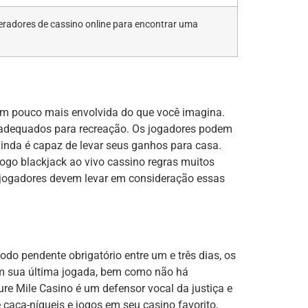
eradores de cassino online para encontrar uma
 um pouco mais envolvida do que você imagina.
 adequados para recreação. Os jogadores podem
ainda é capaz de levar seus ganhos para casa.
Jogo blackjack ao vivo cassino regras muitos
s jogadores devem levar em consideração essas
do pendente obrigatório entre um e três dias, os
em sua última jogada, bem como não há
ure Mile Casino é um defensor vocal da justiça e
 caça-níqueis e jogos em seu casino favorito,