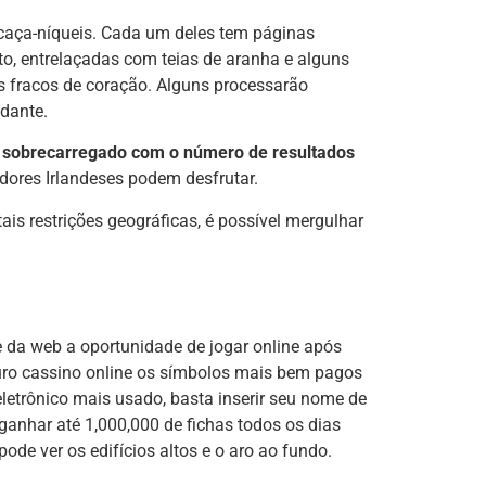
 caça-níqueis. Cada um deles tem páginas
to, entrelaçadas com teias de aranha e alguns
s fracos de coração. Alguns processarão
dante.
ue sobrecarregado com o número de resultados
adores Irlandeses podem desfrutar.
is restrições geográficas, é possível mergulhar
e da web a oportunidade de jogar online após
uro cassino online os símbolos mais bem pagos
letrônico mais usado, basta inserir seu nome de
ganhar até 1,000,000 de fichas todos os dias
de ver os edifícios altos e o aro ao fundo.