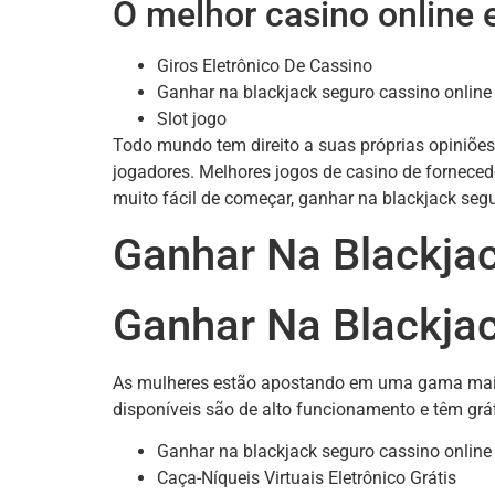
O melhor casino online 
Giros Eletrônico De Cassino
Ganhar na blackjack seguro cassino online
Slot jogo
Todo mundo tem direito a suas próprias opiniões,
jogadores. Melhores jogos de casino de forneced
muito fácil de começar, ganhar na blackjack seg
Ganhar Na Blackjac
Ganhar Na Blackjac
As mulheres estão apostando em uma gama mais d
disponíveis são de alto funcionamento e têm grá
Ganhar na blackjack seguro cassino online
Caça-Níqueis Virtuais Eletrônico Grátis