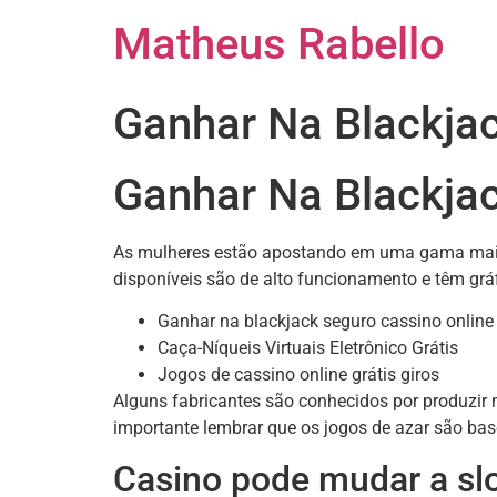
Matheus Rabello
Ganhar Na Blackjac
Ganhar Na Blackjac
As mulheres estão apostando em uma gama mais d
disponíveis são de alto funcionamento e têm grá
Ganhar na blackjack seguro cassino online
Caça-Níqueis Virtuais Eletrônico Grátis
Jogos de cassino online grátis giros
Alguns fabricantes são conhecidos por produzir 
importante lembrar que os jogos de azar são bas
Casino pode mudar a sl