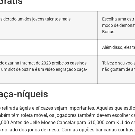
rátis
nsiderado um dos jovens talentos mais
Escolha uma estr
modo de demonstra
Bonus.
Além disso, eles t
e azar na Internet de 2023 proíbe os cassinos
Talvez o seu voo 
ue um slot de buzina é um vídeo engraçado caça-
não gostam de arr
aça-níqueis
retirada ágeis e eficazes sejam importantes. Aqueles que est
ambém têm roleta móvel, os jogadores também devem escolher ca
00 Antes de Jelle Moene Cancelar para 610,000 com K J do smal
s no lado dos jogos de mesa. Com as opções bancárias confiávei