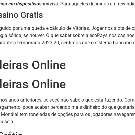
sino em dispositivos móveis
: Para aqueles definidos em reivind
sino Gratis
seguido por uma queda e cálculo de Vitórias. Jogar nos slots de 
égia sólida, se houver. O que saber sobre a ecoPays nos casino
 durante a temporada 2023-20, sentimos que o sistema bancário
eiras Online
eiras Online
nos anos anteriores, se você não sabe o que está fazendo. Com
agamento, pode acabar perdendo mais dinheiro do que gostaria.
 Mondial tem toneladas de opções para os jogadores navegarem.
u seja.