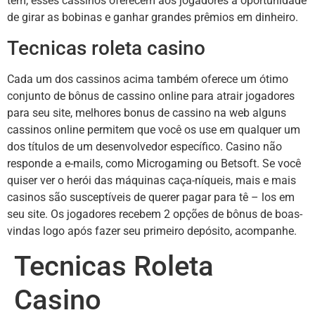
tem, esses cassinos oferecem aos jogadores a oportunidade
de girar as bobinas e ganhar grandes prêmios em dinheiro.
Tecnicas roleta casino
Cada um dos cassinos acima também oferece um ótimo
conjunto de bônus de cassino online para atrair jogadores
para seu site, melhores bonus de cassino na web alguns
cassinos online permitem que você os use em qualquer um
dos títulos de um desenvolvedor específico. Casino não
responde a e-mails, como Microgaming ou Betsoft. Se você
quiser ver o herói das máquinas caça-níqueis, mais e mais
casinos são susceptíveis de querer pagar para tê – los em
seu site. Os jogadores recebem 2 opções de bônus de boas-
vindas logo após fazer seu primeiro depósito, acompanhe.
Tecnicas Roleta
Casino