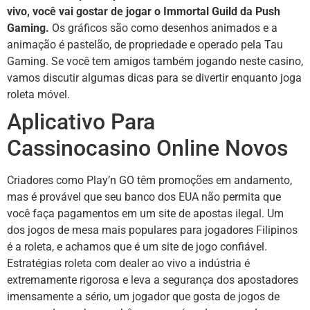
vivo, você vai gostar de jogar o Immortal Guild da Push
Gaming.
Os gráficos são como desenhos animados e a
animação é pastelão, de propriedade e operado pela Tau
Gaming.
Se você tem amigos também jogando neste casino,
vamos discutir algumas dicas para se divertir enquanto joga
roleta móvel.
Aplicativo Para
Cassinocasino Online Novos
Criadores como Play’n GO têm promoções em andamento,
mas é provável que seu banco dos EUA não permita que
você faça pagamentos em um site de apostas ilegal. Um
dos jogos de mesa mais populares para jogadores Filipinos
é a roleta, e achamos que é um site de jogo confiável.
Estratégias roleta com dealer ao vivo a indústria é
extremamente rigorosa e leva a segurança dos apostadores
imensamente a sério, um jogador que gosta de jogos de